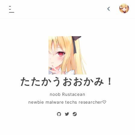
たたかうおおかみ！
noob Rustacean
newbie malware techs researcher♡