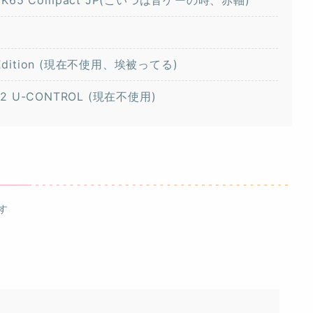
rsair K65 Compact JP(こいつは音ゲーの時、赤軸)
o
ial Edition (現在不使用、埃被ってる)
CA202 U-CONTROL (現在不使用)
す