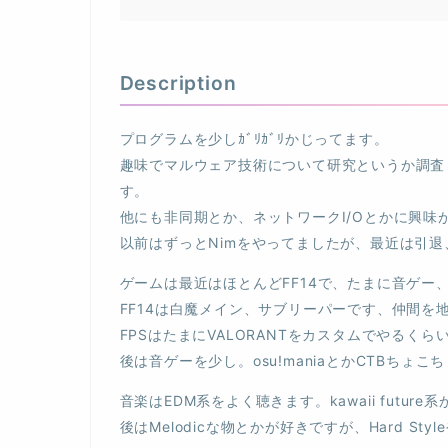
Description
プログラムを少しｶﾞﾘｶﾞﾘかじってます。
趣味でマルウェア技術について研究というか調査
す。
他にも非同期とか、ネットワークI/Oとかに興味
以前はずっとNimをやってましたが、最近は引
ゲームは最近はほとんどFF14で、たまに音ゲー、
FF14は白魔メイン、サブリーパーです、仲間
FPSはたまにVALORANTをカスタムでやるく
後は音ゲーを少し。osu!maniaとかCTBちょこ
音楽はEDM系をよく聴きます。kawaii future
後はMelodicな物とかが好きですが、Hard Style