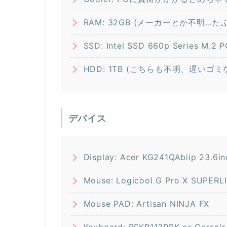
RAM: 32GB (メーカーとか不明...た
SSD: Intel SSD 660p Series M.2 
HDD: 1TB (こちらも不明、遅い
デバイス
Display: Acer KG241QAbiip 23.6in
Mouse: Logicool G Pro X SUPERL
Mouse PAD: Artisan NINJA FX