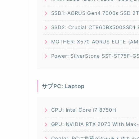
SSD1: AORUS Gen4 7000s SSD 2
SSD2: Crucial CT960BX500SSD1
MOTHER: X570 AORUS ELITE (AMD
Power: SilverStone SST-ST75F-G
サブPC: Laptop
CPU: Intel Core i7 8750H
GPU: NVIDIA RTX 2070 With Max
Cooler: PCに負荷がかかるとめ